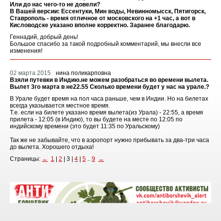
Или до нас чего-то не довели?
В Вашей версии: Ессентуки, Мин воды, Невинномысск, Пятигорск,
Ставрополь - время отличное от московского на +1 час, а вот в
Кисловодске указано вполне корректно. Заранее благодарю.
Геннадий, добрый день!
Большое спасибо за такой подробный комментарий, мы внесли все
изменения!
02 марта 2015
нина поликарповна
Взяли путевки в Индию.не можем разобраться во времени вылета.
Вылет 3го марта в не22.55 Сколько времени будет у нас на урале.?
В Урале будет время на пол часа раньше, чем в Индии. Но на билетах
всегда указывается местное время.
Т.е. если на билете указано время вылета(из Урала) - 22:55, а время
прилета - 12:05 (в Индию), то вы будете на месте по 12:05 по
индийскому времени (это будет 11:35 по Уральскому)
Так же не забывайте, что в аэропорт нужно прибывать за два-три часа
до вылета. Хорошего отдыха!
Страницы:
←
1
|
2
| 3 |
4
|
5
..
9
→