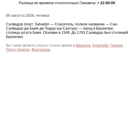
Разница во времени относительно Гринвича:
+ 22:00:00
06 августа 2026, четверг
Салвадор (порт. Salvador — Спаситель; полное название — Сан-
Салвадор-да-Баия-ди-Тодуш-уш-Сантуш) — город в Бразилии,
столица штата Баия. Основан в 1549. До 1763 Салвадор был столицей
Бразилии.
Вы также можете узнать точное время в
Манаусе
,
Куритибе
,
Гояния
,
Порту-Алегри
,
Форталезе
.