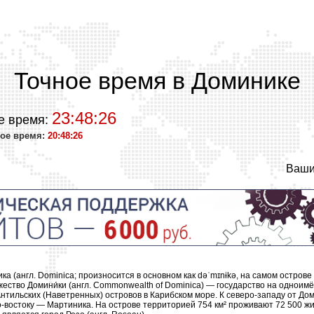
Точное время в Доминике
23:48:26
е время:
ое время:
20:48:26
Ваши
ка (англ. Dominica; произносится в основном как dəˈmɪnɨkə, на самом острове 
жество Домини́ки (англ. Commonwealth of Dominica) — государство на одноим
нтильских (Наветренных) островов в Карибском море. К северо-западу от Д
го-востоку — Мартиника. На острове территорией 754 км² проживают 72 500 ж