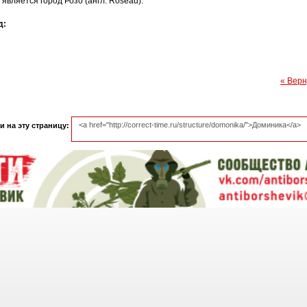
 является город Розо (англ. Roseau).
д:
« Верн
 на эту страницу: