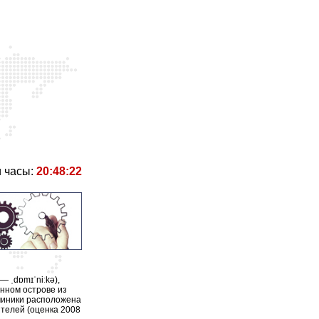
 часы:
20:48:22
— ˌdɒmɪˈniːkə),
ённом острове из
оминики расположена
ителей (оценка 2008