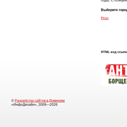
года). Столицей
Выберите горо
Розо
HTML-код ссылки
©
Разработка сайтов в Доминике
«ИнфоДизайн», 2009—2026