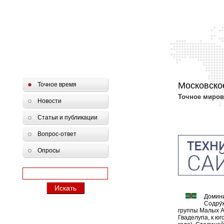
Московско
Точное время
Точное миров
Новости
Статьи и публикации
Вопрос-ответ
Опросы
Домини
Содру́
группы Малых А
Гваделупа, к ю