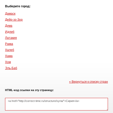
Выберите город:
Дамаск
Дейр-эз-Зор
Дума
Идлиб
Латакия
Ракка
Халеб
Хама
Хом
Эль-Баб
« Вернуться к списку стран
HTML-код ссылки на эту страницу: