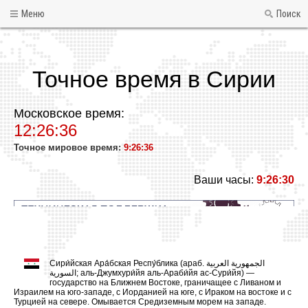
Меню
Поиск
Точное время в Сирии
Московское время:
12:26:36
Точное мировое время:
9:26:36
Ваши часы:
9:26:30
Сири́йская Ара́бская Респу́блика (араб. الجمهورية العربية
السورية‎‎; аль-Джумхури́йя аль-Араби́йя ас-Сури́йя) —
государство на Ближнем Востоке, граничащее с Ливаном и
Израилем на юго-западе, с Иорданией на юге, с Ираком на востоке и с
Турцией на севере. Омывается Средиземным морем на западе.