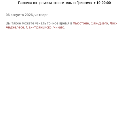
Разница во времени относительно Гринвича:
+ 19:00:00
06 августа 2026, четверг
Вы также можете узнать точное время в
Хьюстоне
,
Сан-Диего
,
Лос-
Анджелесе
,
Сан-Франциско
,
Чикаго
.