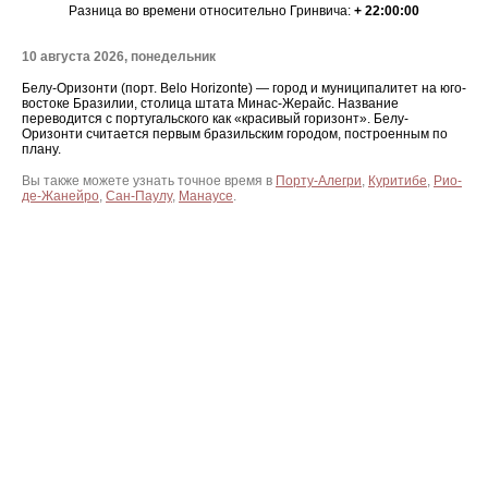
Разница во времени относительно Гринвича:
+ 22:00:00
10 августа 2026, понедельник
Белу-Оризонти (порт. Belo Horizonte) — город и муниципалитет на юго-
востоке Бразилии, столица штата Минас-Жерайс. Название
переводится с португальского как «красивый горизонт». Белу-
Оризонти считается первым бразильским городом, построенным по
плану.
Вы также можете узнать точное время в
Порту-Алегри
,
Куритибе
,
Рио-
де-Жанейро
,
Сан-Паулу
,
Манаусе
.