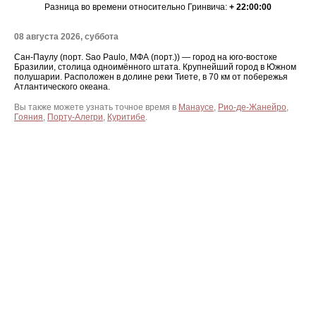
Разница во времени относительно Гринвича:
+ 22:00:00
08 августа 2026, суббота
Сан-Паулу (порт. Sao Paulo, МФА (порт.)) — город на юго-востоке
Бразилии, столица одноимённого штата. Крупнейший город в Южном
полушарии. Расположен в долине реки Тиете, в 70 км от побережья
Атлантического океана.
Вы также можете узнать точное время в
Манаусе
,
Рио-де-Жанейро
,
Гояния
,
Порту-Алегри
,
Куритибе
.